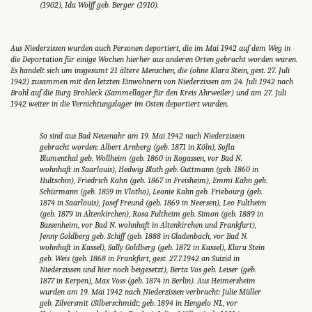
(1902), Ida Wolff geb. Berger (1910).
Aus Niederzissen wurden auch Personen deportiert, die im Mai 1942 auf dem Weg in
die Deportation für einige Wochen hierher aus anderen Orten gebracht worden waren.
Es handelt sich um insgesamt 21 ältere Menschen, die (ohne Klara Stein, gest. 27. Juli
1942) zusammen mit den letzten Einwohnern von Niederzissen am 24. Juli 1942 nach
Brohl auf die Burg Brohleck (Sammellager für den Kreis Ahrweiler) und am 27. Juli
1942 weiter in die Vernichtungslager im Osten deportiert wurden.
So sind aus Bad Neuenahr am 19. Mai 1942 nach Niederzissen
gebracht worden: Albert Arnberg (geb. 1871 in Köln), Sofia
Blumenthal geb. Wollheim (geb. 1860 in Rogassen, vor Bad N.
wohnhaft in Saarlouis), Hedwig Bluth geb. Guttmann (geb. 1860 in
Hultschin), Friedrich Kahn (geb. 1867 in Freisheim), Emmi Kahn geb.
Schürmann (geb. 1859 in Vlotho), Leonie Kahn geb. Friebourg (geb.
1874 in Saarlouis), Josef Freund (geb. 1869 in Neersen), Leo Fultheim
(geb. 1879 in Altenkirchen), Rosa Fultheim geb. Simon (geb. 1889 in
Bassenheim, vor Bad N. wohnhaft in Altenkirchen und Frankfurt),
Jenny Goldberg geb. Schiff (geb. 1888 in Gladenbach, vor Bad N.
wohnhaft in Kassel), Sally Goldberg (geb. 1872 in Kassel), Klara Stein
geb. Weis (geb. 1868 in Frankfurt, gest. 27.7.1942 an Suizid in
Niederzissen und hier noch beigesetzt), Berta Vos geb. Leiser (geb.
1877 in Kerpen), Max Voss (geb. 1874 in Berlin). Aus Heimersheim
wurden am 19. Mai 1942 nach Niederzissen verbracht: Julie Müller
geb. Zilversmit (Silberschmidt; geb. 1894 in Hengelo NL, vor