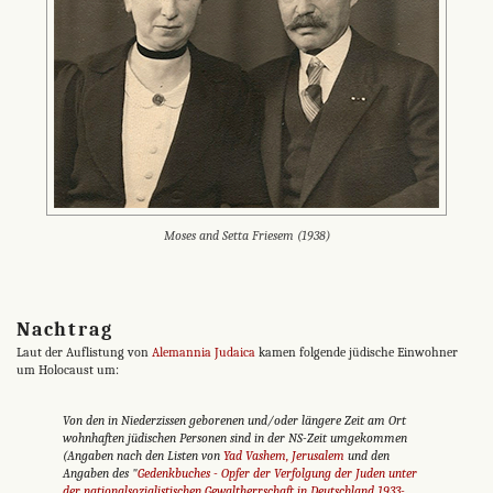
Moses and Setta Friesem (1938)
Nachtrag
Laut der Auflistung von
Alemannia Judaica
kamen folgende jüdische Einwohner
um Holocaust um:
Von den in Niederzissen geborenen und/oder längere Zeit am Ort
wohnhaften jüdischen Personen sind in der NS-Zeit umgekommen
(Angaben nach den Listen von
Yad Vashem, Jerusalem
und den
Angaben des "
Gedenkbuches - Opfer der Verfolgung der Juden unter
der nationalsozialistischen Gewaltherrschaft in Deutschland 1933-