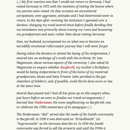
(...) My first reaction was that I would not return to Germany. I had
visited Germany in 1972 with the intention of visiting the homes where
my parents were raised. On that occasion we encountered
unrepentant, even aggressive, attitudes and I had determined never to
return. In the days after receiving the invitation I agonised over a
decision, changing my mind several times before finally deciding that
my attendance was primarily about tracing my roots and honouring
my grandparents and aunt, rather than about visiting Germany.
Stan, my husband, accompanied me on what was to become an
incredibly emotional rollercoaster journey that I will never forget.
Having taken the decision to attend the laying of the stolpersteine, I
entered into an exchange of e-mails with the archivist, Dr. Ines
Wagemann, about various aspects of the ceremony. I also asked Dr.
Wagemann to enquire whether
Burgbrohl
, my mother’s birthplace,
would be laying stolpersteine in front of the home of my maternal
grandparents, Moses and Setta Friesem (who perished in the gas
chambers of Sobibor), and, if possible, could this be done more or less
at the same time.
Several days passed and I had all but given up on this enquiry when,
just hours before we were to finalise our travel arrangements, I
learned that
Niederzissen
, the town neighbouring on Burgbrohl, was
to celebrate the 175th anniversary of its synagogue (...).
The Niederzissen "shul" served also the needs of the Jewish community
in Burgbrohl. In 1938 it was destroyed on "Kristallnacht" (or
"Pogromnacht" as the Germans describe it). In 1939 the Jewish
community was forced to sell the property and until the 1990s it