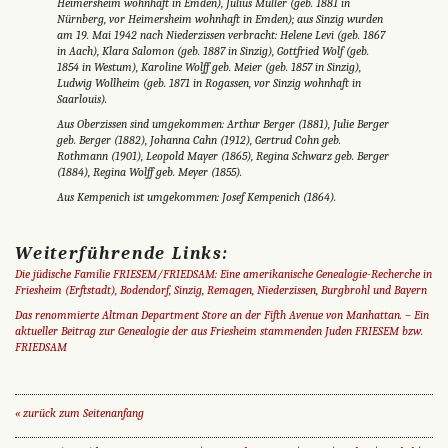
Heimersheim wohnhaft in Emden), Julius Müller (geb. 1881 in
Nürnberg, vor Heimersheim wohnhaft in Emden); aus Sinzig wurden
am 19. Mai 1942 nach Niederzissen verbracht: Helene Levi (geb. 1867
in Aach), Klara Salomon (geb. 1887 in Sinzig), Gottfried Wolf (geb.
1854 in Westum), Karoline Wolff geb. Meier (geb. 1857 in Sinzig),
Ludwig Wollheim (geb. 1871 in Rogassen, vor Sinzig wohnhaft in
Saarlouis).
Aus Oberzissen sind umgekommen: Arthur Berger (1881), Julie Berger
geb. Berger (1882), Johanna Cahn (1912), Gertrud Cohn geb.
Rothmann (1901), Leopold Mayer (1865), Regina Schwarz geb. Berger
(1884), Regina Wolff geb. Meyer (1855).
Aus Kempenich ist umgekommen: Josef Kempenich (1864).
Weiterführende Links:
Die jüdische Familie FRIESEM/FRIEDSAM: Eine amerikanische Genealogie-Recherche in
Friesheim (Erftstadt), Bodendorf, Sinzig, Remagen, Niederzissen, Burgbrohl und Bayern
Das renommierte Altman Department Store an der Fifth Avenue von Manhattan. – Ein
aktueller Beitrag zur Genealogie der aus Friesheim stammenden Juden FRIESEM bzw.
FRIEDSAM
« zurück zum Seitenanfang