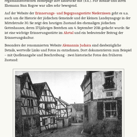
regionalhistorischen Homepage ihre Eindrücke mit (s.u.). Für Rosalie und ihren
Ehemann Stan Rogow war alles sehr bewegend.
Auf der Website der
Erinnerungs- und Begegnungsstätte Niederzissen
geht es u.a.
auch um die Historie der jüdischen Gemeinde und der kleinen Landsynagoge in der
Mittelstraße 30. Sie zeigt den heutigen Zustand des ehemaligen jüdischen
Gotteshauses, deren 175jähriges Bestehen am 4. September 2016 gedacht wurde. Sie
ist eine wichtige Erinnerungsstätte im
Ahrtal
und ein bedeutender Beitrag der
Erinnerungskultur.
Besonders der renommierten Website
Alemannia Judaica
sind diesbezügliche
Details, wertvolle Links und Fotos zu entnehmen. Dort dokumentieren zum Beispiel
– mit Quellenangabe und Beschreibung - zwei historische Fotos den früheren
Zustand: