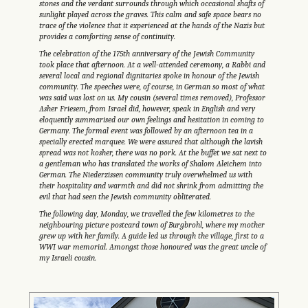
stones and the verdant surrounds through which occasional shafts of
sunlight played across the graves. This calm and safe space bears no
trace of the violence that it experienced at the hands of the Nazis but
provides a comforting sense of continuity.
The celebration of the 175th anniversary of the Jewish Community
took place that afternoon. At a well-attended ceremony, a Rabbi and
several local and regional dignitaries spoke in honour of the Jewish
community. The speeches were, of course, in German so most of what
was said was lost on us. My cousin (several times removed), Professor
Asher Friesem, from Israel did, however, speak in English and very
eloquently summarised our own feelings and hesitation in coming to
Germany. The formal event was followed by an afternoon tea in a
specially erected marquee. We were assured that although the lavish
spread was not kosher, there was no pork. At the buffet we sat next to
a gentleman who has translated the works of Shalom Aleichem into
German. The Niederzissen community truly overwhelmed us with
their hospitality and warmth and did not shrink from admitting the
evil that had seen the Jewish community obliterated.
The following day, Monday, we travelled the few kilometres to the
neighbouring picture postcard town of Burgbrohl, where my mother
grew up with her family. A guide led us through the village, first to a
WWI war memorial. Amongst those honoured was the great uncle of
my Israeli cousin.