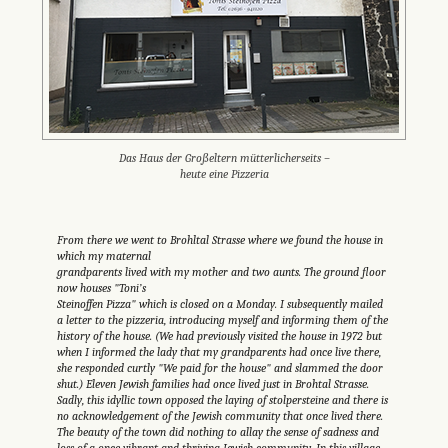
Das Haus der Großeltern mütterlicherseits –
heute eine Pizzeria
From there we went to Brohltal Strasse where we found the house in
which my maternal
grandparents lived with my mother and two aunts. The ground floor
now houses "Toni’s
Steinoffen Pizza" which is closed on a Monday. I subsequently mailed
a letter to the pizzeria, introducing myself and informing them of the
history of the house. (We had previously visited the house in 1972 but
when I informed the lady that my grandparents had once live there,
she responded curtly "We paid for the house" and slammed the door
shut.) Eleven Jewish families had once lived just in Brohtal Strasse.
Sadly, this idyllic town opposed the laying of stolpersteine and there is
no acknowledgement of the Jewish community that once lived there.
The beauty of the town did nothing to allay the sense of sadness and
loss of a once vibrant and thriving Jewish community. In this village