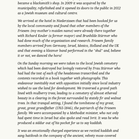
became a blacksmith’s shop. In 2009 it was acquired by the
municipality, refurbished and it opened its doors to the public in 2012
as a Jewish museum and cultural centre.
We arrived at the hotel in Niederzissen that had been booked for us
by the local community and found that other members of the
Friesem (my mother’s maiden name) were already there together
with Richard Keuler (a former mayor) and Brunhilde Stürmer who
had done much of the organisation and research. Friesem family
members arrived from Germany, Israel, Mexico, Holland and the UK
and that evening a klezmer band performed in the "shul" and, believe
it or not, we danced the hora!
On the Sunday morning we were taken to the local Jewish cemetery
which had been destroyed but lovingly restored by Frau Stürmer who
had had the text of each of the headstones transcribed and the
contents recorded in a book together with photographs. This
endeavour inevitably met with opposition initially since local industry
wished to use the land for development. We traversed a gravel path
lined with mulberry trees, leading to a cemetery of almost ethereal
beauty in a clearing in the forest surrounded by stately fir and walnut
trees. In that tranquil setting, I found the tombstone of my great,
great, great grandfather (1765-1846), the patriarch of the Friesem
family. We were accompanied by a Methodist minister, who not only
had spent time in Israel but also spoke and read Ivrit. It was he who
produced a siddur out of his pocket for us to say kaddish.
It was an emotionally charged experience as we recited kaddish and
sang hatikvah in the company of the ancient, velvety moss-covered