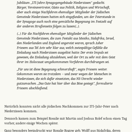
Jubiläum „175 Jahre Synagogengebäude Niederzissen" gedacht.
Bürger, Vereinsvertreter, Gäste aus Politik, Religion und Wirtschaft,
aber auch einige Nachfahren ehemaliger Mitglieder der Jüdischen
Gemeinde Niederzissen hatten sich eingefunden, um der Feierstunde in
der Synagoge auch noch eine gemütliche Begegnung im Festzelt auf
der anderen Straßenseite folgen zu lassen(...).
(...)
Für die Nachfahren ehemaliger Mitglieder der Jüdischen
Gemeinde Niederzissen, die zum Festakt aus Mexiko, Südafrika, Israel,
den Niederlanden und England angereist waren, sprach Asher
Friesem aus Tel Aviv sehr klar aus, welch zwiespältige Gefühle die
Einladung nach Niederzissen ausgelöst hatte: Der erste Impuls sei
gewesen, die Einladung abzulehnen, weil der Ort zu sehr mit dem Geist
ihrer im Holocaust umgekommenen Vorfahren durchdrungen sei.
„Für uns ist diese Begegnung schmerzhaft", sagte Friesem weiter.
Gekommen waren sie trotzdem – und zwar wegen der Menschen in
Niederzissen, die sich dafür einsetzten, das NS-Unrecht wieder
gutzumachen. „Das Gute hat hier über das Böse gesiegt", formulierte
Friesem abschließend.
Natürlich konnten nicht alle jüdischen Nachkommen zur 175-Jahr-Feier nach
Niederzissen kommen.
Dennoch kamen zum Beispiel Rosalie mit Martin and Joshua Rolef schon einen Tag
vorher, andere einige Wochen später.
Ganz besonders beeindruckt war Rosalie Rogow geb. Wolff aus Südafrika, deren