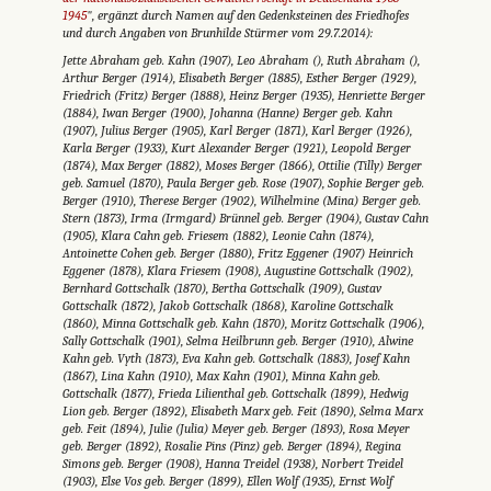
1945
", ergänzt durch Namen auf den Gedenksteinen des Friedhofes
und durch Angaben von Brunhilde Stürmer vom 29.7.2014):
Jette Abraham geb. Kahn (1907), Leo Abraham (), Ruth Abraham (),
Arthur Berger (1914), Elisabeth Berger (1885), Esther Berger (1929),
Friedrich (Fritz) Berger (1888), Heinz Berger (1935), Henriette Berger
(1884), Iwan Berger (1900), Johanna (Hanne) Berger geb. Kahn
(1907), Julius Berger (1905), Karl Berger (1871), Karl Berger (1926),
Karla Berger (1933), Kurt Alexander Berger (1921), Leopold Berger
(1874), Max Berger (1882), Moses Berger (1866), Ottilie (Tilly) Berger
geb. Samuel (1870), Paula Berger geb. Rose (1907), Sophie Berger geb.
Berger (1910), Therese Berger (1902), Wilhelmine (Mina) Berger geb.
Stern (1873), Irma (Irmgard) Brünnel geb. Berger (1904), Gustav Cahn
(1905), Klara Cahn geb. Friesem (1882), Leonie Cahn (1874),
Antoinette Cohen geb. Berger (1880), Fritz Eggener (1907) Heinrich
Eggener (1878), Klara Friesem (1908), Augustine Gottschalk (1902),
Bernhard Gottschalk (1870), Bertha Gottschalk (1909), Gustav
Gottschalk (1872), Jakob Gottschalk (1868), Karoline Gottschalk
(1860), Minna Gottschalk geb. Kahn (1870), Moritz Gottschalk (1906),
Sally Gottschalk (1901), Selma Heilbrunn geb. Berger (1910), Alwine
Kahn geb. Vyth (1873), Eva Kahn geb. Gottschalk (1883), Josef Kahn
(1867), Lina Kahn (1910), Max Kahn (1901), Minna Kahn geb.
Gottschalk (1877), Frieda Lilienthal geb. Gottschalk (1899), Hedwig
Lion geb. Berger (1892), Elisabeth Marx geb. Feit (1890), Selma Marx
geb. Feit (1894), Julie (Julia) Meyer geb. Berger (1893), Rosa Meyer
geb. Berger (1892), Rosalie Pins (Pinz) geb. Berger (1894), Regina
Simons geb. Berger (1908), Hanna Treidel (1938), Norbert Treidel
(1903), Else Vos geb. Berger (1899), Ellen Wolf (1935), Ernst Wolf