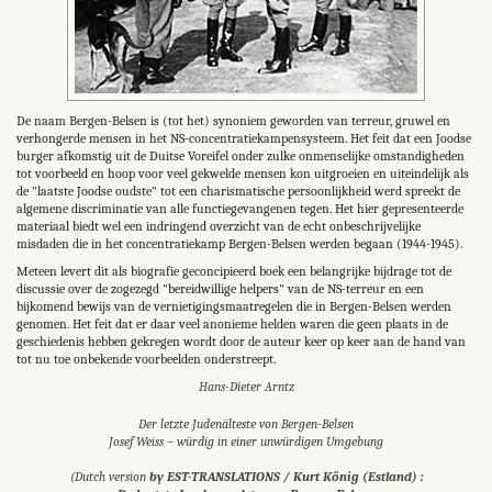
De naam Bergen-Belsen is (tot het) synoniem geworden van terreur, gruwel en
verhongerde mensen in het NS-concentratiekampensysteem. Het feit dat een Joodse
burger afkomstig uit de Duitse Voreifel onder zulke onmenselijke omstandigheden
tot voorbeeld en hoop voor veel gekwelde mensen kon uitgroeien en uiteindelijk als
de "laatste Joodse oudste" tot een charismatische persoonlijkheid werd spreekt de
algemene discriminatie van alle functiegevangenen tegen. Het hier gepresenteerde
materiaal biedt wel een indringend overzicht van de echt onbeschrijvelijke
misdaden die in het concentratiekamp Bergen-Belsen werden begaan (1944-1945).
Meteen levert dit als biografie geconcipieerd boek een belangrijke bijdrage tot de
discussie over de zogezegd "bereidwillige helpers" van de NS-terreur en een
bijkomend bewijs van de vernietigingsmaatregelen die in Bergen-Belsen werden
genomen. Het feit dat er daar veel anonieme helden waren die geen plaats in de
geschiedenis hebben gekregen wordt door de auteur keer op keer aan de hand van
tot nu toe onbekende voorbeelden onderstreept.
Hans-Dieter Arntz
Der letzte Judenälteste von Bergen-Belsen
Josef Weiss – würdig in einer unwürdigen Umgebung
(Dutch version
by EST-TRANSLATIONS / Kurt König (Estland) :