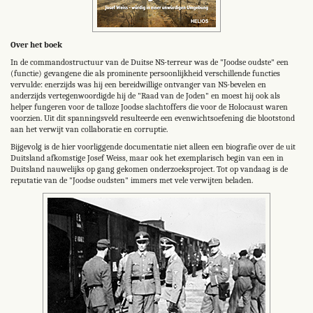
Over het boek
In de commandostructuur van de Duitse NS-terreur was de "Joodse oudste" een
(functie) gevangene die als prominente persoonlijkheid verschillende functies
vervulde: enerzijds was hij een bereidwillige ontvanger van NS-bevelen en
anderzijds vertegenwoordigde hij de "Raad van de Joden" en moest hij ook als
helper fungeren voor de talloze Joodse slachtoffers die voor de Holocaust waren
voorzien. Uit dit spanningsveld resulteerde een evenwichtsoefening die blootstond
aan het verwijt van collaboratie en corruptie.
Bijgevolg is de hier voorliggende documentatie niet alleen een biografie over de uit
Duitsland afkomstige Josef Weiss, maar ook het exemplarisch begin van een in
Duitsland nauwelijks op gang gekomen onderzoeksproject. Tot op vandaag is de
reputatie van de "Joodse oudsten" immers met vele verwijten beladen.